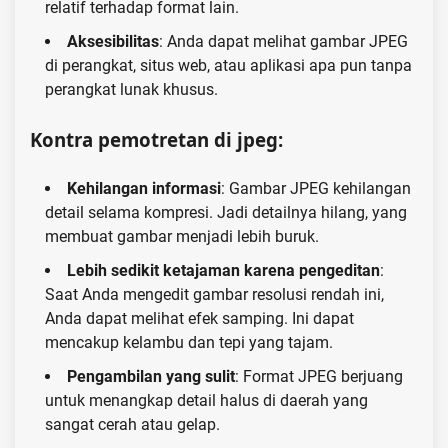
relatif terhadap format lain.
Aksesibilitas
: Anda dapat melihat gambar JPEG
di perangkat, situs web, atau aplikasi apa pun tanpa
perangkat lunak khusus.
Kontra pemotretan di jpeg:
Kehilangan informasi
: Gambar JPEG kehilangan
detail selama kompresi. Jadi detailnya hilang, yang
membuat gambar menjadi lebih buruk.
Lebih sedikit ketajaman karena pengeditan
:
Saat Anda mengedit gambar resolusi rendah ini,
Anda dapat melihat efek samping. Ini dapat
mencakup kelambu dan tepi yang tajam.
Pengambilan yang sulit
: Format JPEG berjuang
untuk menangkap detail halus di daerah yang
sangat cerah atau gelap.