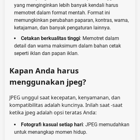
yang menginginkan lebih banyak kendali harus
memotret dalam format mentah. Format ini
memungkinkan perubahan paparan, kontras, warna,
ketajaman, dan banyak pengaturan lainnya.
Cetakan berkualitas tinggi
: Memotret dalam
detail dan warna maksimum dalam bahan cetak
seperti iklan dan papan iklan.
Kapan Anda harus
menggunakan jpeg?
JPEG unggul saat kecepatan, kenyamanan, dan
kompatibilitas adalah kuncinya. Inilah saat -saat
ketika jpeg adalah opsi teratas Anda:
Fotografi kasual setiap hari
: JPEG memudahkan
untuk menangkap momen hidup.