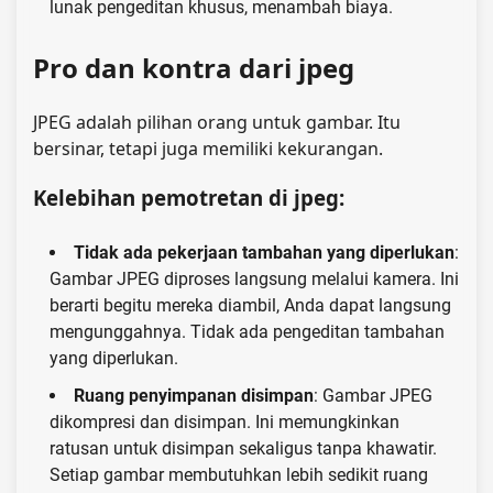
lunak pengeditan khusus, menambah biaya.
Pro dan kontra dari jpeg
JPEG adalah pilihan orang untuk gambar. Itu
bersinar, tetapi juga memiliki kekurangan.
Kelebihan pemotretan di jpeg:
Tidak ada pekerjaan tambahan yang diperlukan
:
Gambar JPEG diproses langsung melalui kamera. Ini
berarti begitu mereka diambil, Anda dapat langsung
mengunggahnya. Tidak ada pengeditan tambahan
yang diperlukan.
Ruang penyimpanan disimpan
: Gambar JPEG
dikompresi dan disimpan. Ini memungkinkan
ratusan untuk disimpan sekaligus tanpa khawatir.
Setiap gambar membutuhkan lebih sedikit ruang