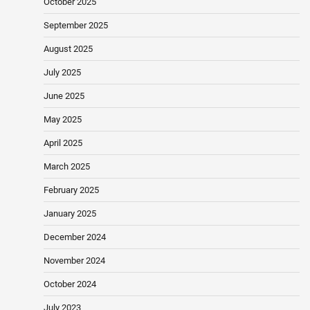
October 2025
September 2025
August 2025
July 2025
June 2025
May 2025
April 2025
March 2025
February 2025
January 2025
December 2024
November 2024
October 2024
July 2023