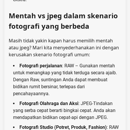
Mentah vs jpeg dalam skenario
fotografi yang berbeda
Masih tidak yakin kapan harus memilih mentah
atau jpeg? Mari kita menyederhanakan ini dengan
kerusakan skenario fotografi umum:
Fotografi perjalanan
: RAW – Gunakan mentah
untuk menangkap yang tidak terduga secara ajaib.
Dengan Raw, suntingan Anda dapat membuat
bidikan rumit bersinar, terlepas dari
pencahayaannya.
Fotografi Olahraga dan Aksi
: JPEG-Tindakan
yang serba cepat berarti bingkai cepat. Anda akan
mendapatkan bidikan cepat-api dengan JPEG.
Fotografi Studio (Potret, Produk, Fashion)
: RAW