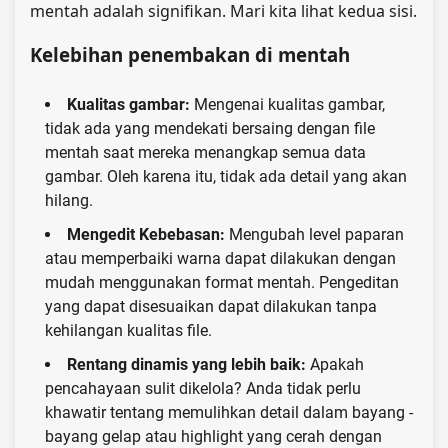
mentah adalah signifikan. Mari kita lihat kedua sisi.
Kelebihan penembakan di mentah
Kualitas gambar:
Mengenai kualitas gambar,
tidak ada yang mendekati bersaing dengan file
mentah saat mereka menangkap semua data
gambar. Oleh karena itu, tidak ada detail yang akan
hilang.
Mengedit Kebebasan:
Mengubah level paparan
atau memperbaiki warna dapat dilakukan dengan
mudah menggunakan format mentah. Pengeditan
yang dapat disesuaikan dapat dilakukan tanpa
kehilangan kualitas file.
Rentang dinamis yang lebih baik:
Apakah
pencahayaan sulit dikelola? Anda tidak perlu
khawatir tentang memulihkan detail dalam bayang -
bayang gelap atau highlight yang cerah dengan