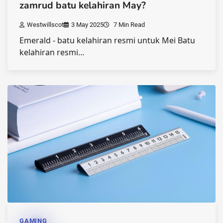
zamrud batu kelahiran May?
Westwillscot
3 May 2025
7 Min Read
Emerald - batu kelahiran resmi untuk Mei Batu
kelahiran resmi…
GAMING