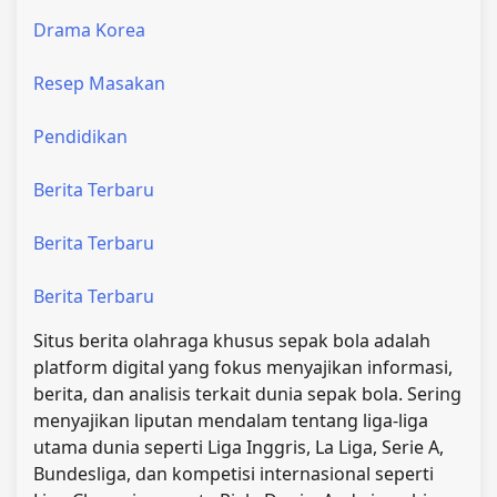
Drama Korea
Resep Masakan
Pendidikan
Berita Terbaru
Berita Terbaru
Berita Terbaru
Situs berita olahraga khusus sepak bola adalah
platform digital yang fokus menyajikan informasi,
berita, dan analisis terkait dunia sepak bola. Sering
menyajikan liputan mendalam tentang liga-liga
utama dunia seperti Liga Inggris, La Liga, Serie A,
Bundesliga, dan kompetisi internasional seperti