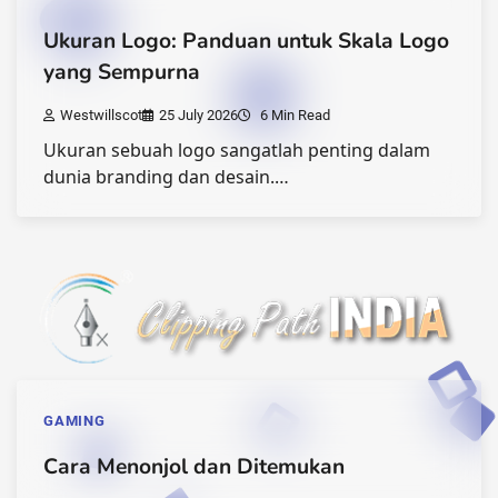
Ukuran Logo: Panduan untuk Skala Logo
yang Sempurna
Westwillscot
25 July 2026
6 Min Read
Ukuran sebuah logo sangatlah penting dalam
dunia branding dan desain.…
GAMING
Cara Menonjol dan Ditemukan