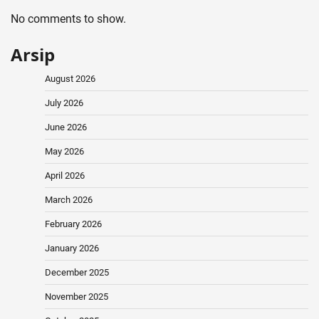
No comments to show.
Arsip
August 2026
July 2026
June 2026
May 2026
April 2026
March 2026
February 2026
January 2026
December 2025
November 2025