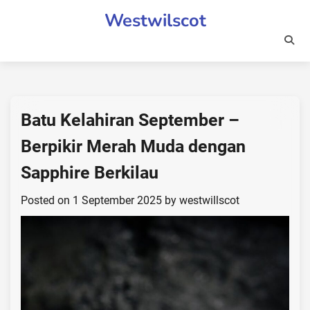
Skip
Westwilscot
to
content
Batu Kelahiran September –
Berpikir Merah Muda dengan
Sapphire Berkilau
Posted on
1 September 2025
by
westwillscot