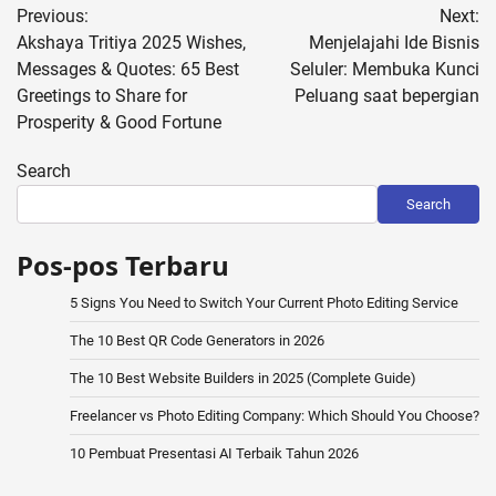
Previous:
Next:
navigation
Akshaya Tritiya 2025 Wishes,
Menjelajahi Ide Bisnis
Messages & Quotes: 65 Best
Seluler: Membuka Kunci
Greetings to Share for
Peluang saat bepergian
Prosperity & Good Fortune
Search
Search
Pos-pos Terbaru
5 Signs You Need to Switch Your Current Photo Editing Service
The 10 Best QR Code Generators in 2026
The 10 Best Website Builders in 2025 (Complete Guide)
Freelancer vs Photo Editing Company: Which Should You Choose?
10 Pembuat Presentasi AI Terbaik Tahun 2026