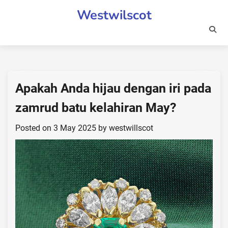
Skip
Westwilscot
to
content
Apakah Anda hijau dengan iri pada
zamrud batu kelahiran May?
Posted on
3 May 2025
by
westwillscot