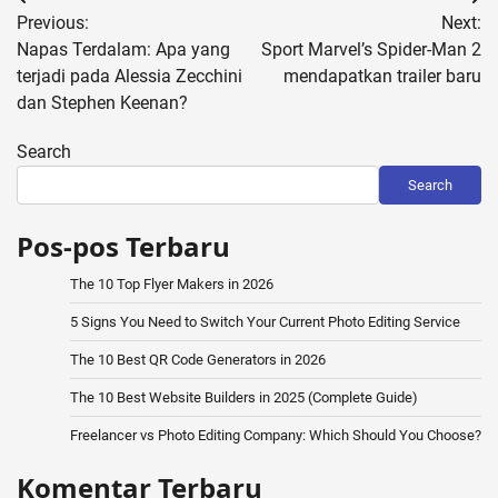
Post
Previous:
Next:
navigation
Napas Terdalam: Apa yang
Sport Marvel’s Spider-Man 2
terjadi pada Alessia Zecchini
mendapatkan trailer baru
dan S tephen Keenan?
Search
Search
Pos-pos Terbaru
The 10 Top Flyer Makers in 2026
5 Signs You Need to Switch Your Current Photo Editing Service
The 10 Best QR Code Generators in 2026
The 10 Best Website Builders in 2025 (Complete Guide)
Freelancer vs Photo Editing Company: Which Should You Choose?
Komentar Terbaru