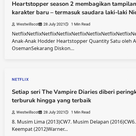
Heartstopper season 2 membagikan tampila
karakter baru – termasuk saudara laki-laki Ni
Westwillscot
28 July 2021
1 Min Read
NetflixNetflixNetflixNetflixNetflixNetflixNetflixNetflixN
Anak-Anak Hodder Heartstopper Quantity Satu oleh A
OsemanSekarang Diskon…
NETFLIX
Setiap seri The Vampire Diaries diberi pering
terburuk hingga yang terbaik
Westwillscot
28 July 2021
1 Min Read
8. Musim Lima (2013)CW7. Musim Delapan (2016)CW6
Keempat (2012)Warner…