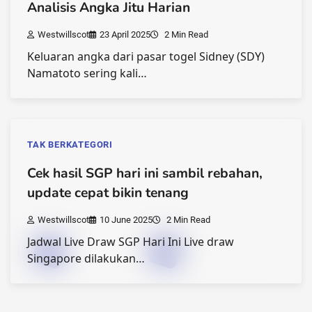
Analisis Angka Jitu Harian
Westwillscot
23 April 2025
2 Min Read
Keluaran angka dari pasar togel Sidney (SDY)
Namatoto sering kali…
TAK BERKATEGORI
Cek hasil SGP hari ini sambil rebahan,
update cepat bikin tenang
Westwillscot
10 June 2025
2 Min Read
Jadwal Live Draw SGP Hari Ini Live draw
Singapore dilakukan…