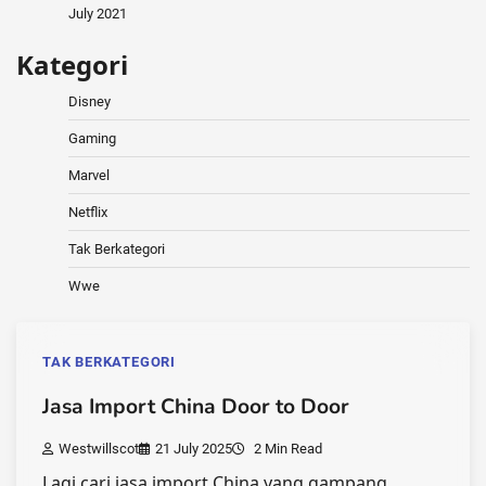
July 2021
Kategori
Disney
Gaming
Marvel
Netflix
Tak Berkategori
Wwe
TAK BERKATEGORI
Jasa Import China Door to Door
Westwillscot
21 July 2025
2 Min Read
Lagi cari jasa import China yang gampang,