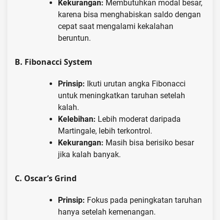
Kekurangan:
Membutuhkan modal besar,
karena bisa menghabiskan saldo dengan
cepat saat mengalami kekalahan
beruntun.
B. Fibonacci System
Prinsip:
Ikuti urutan angka Fibonacci
untuk meningkatkan taruhan setelah
kalah.
Kelebihan:
Lebih moderat daripada
Martingale, lebih terkontrol.
Kekurangan:
Masih bisa berisiko besar
jika kalah banyak.
C. Oscar’s Grind
Prinsip:
Fokus pada peningkatan taruhan
hanya setelah kemenangan.