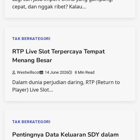
cepat, dan nggak ribet? Kalau…
TAK BERKATEGORI
RTP Live Slot Terpercaya Tempat
Menang Besar
Westwillscot
14 June 2026
8 Min Read
Dalam dunia perjudian daring, RTP (Return to
Player) Live Slot…
TAK BERKATEGORI
Pentingnya Data Keluaran SDY dalam