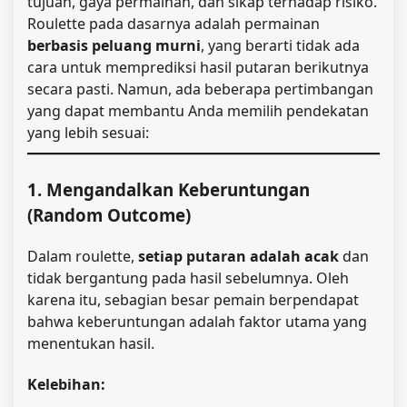
tujuan, gaya permainan, dan sikap terhadap risiko.
Roulette pada dasarnya adalah permainan
berbasis peluang murni
, yang berarti tidak ada
cara untuk memprediksi hasil putaran berikutnya
secara pasti. Namun, ada beberapa pertimbangan
yang dapat membantu Anda memilih pendekatan
yang lebih sesuai:
1. Mengandalkan Keberuntungan
(Random Outcome)
Dalam roulette,
setiap putaran adalah acak
dan
tidak bergantung pada hasil sebelumnya. Oleh
karena itu, sebagian besar pemain berpendapat
bahwa keberuntungan adalah faktor utama yang
menentukan hasil.
Kelebihan: