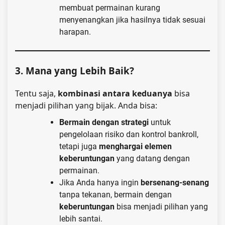
membuat permainan kurang
menyenangkan jika hasilnya tidak sesuai
harapan.
3. Mana yang Lebih Baik?
Tentu saja,
kombinasi antara keduanya
bisa
menjadi pilihan yang bijak. Anda bisa:
Bermain dengan strategi
untuk
pengelolaan risiko dan kontrol bankroll,
tetapi juga
menghargai elemen
keberuntungan
yang datang dengan
permainan.
Jika Anda hanya ingin
bersenang-senang
tanpa tekanan, bermain dengan
keberuntungan
bisa menjadi pilihan yang
lebih santai.