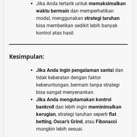
Jika Anda tertarik untuk
memaksimalkan
waktu bermain
dan memperhatikan
modal, menggunakan
strategi taruhan
bisa memberikan sedikit lebih banyak
kontrol atas hasil.
Kesimpulan:
Jika Anda ingin pengalaman santai
dan
tidak keberatan dengan faktor
keberuntungan, bermain tanpa strategi
bisa sangat menyenankan.
Jika Anda mengutamakan kontrol
bankroll
dan lebih ingin
meminimalkan
kerugian
, strategi taruhan seperti
flat
betting
,
Oscar’s Grind
, atau
Fibonacci
mungkin lebih sesuai.