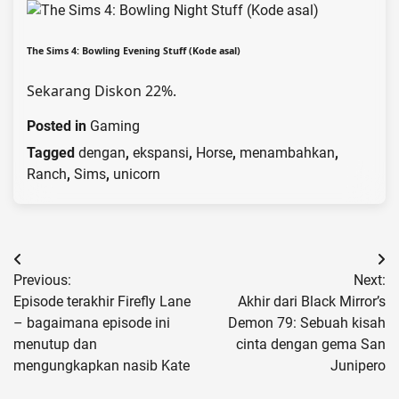
The Sims 4: Bowling Evening Stuff (Kode asal)
Sekarang Diskon 22%.
Posted in
Gaming
Tagged
dengan
,
ekspansi
,
Horse
,
menambahkan
,
Ranch
,
Sims
,
unicorn
Post
Previous:
Next:
navigation
Episode terakhir Firefly Lane
Akhir dari Black Mirror’s
– bagaimana episode ini
Demon 79: Sebuah kisah
menutup dan
cinta dengan gema San
mengungkapkan nasib Kate
Junipero