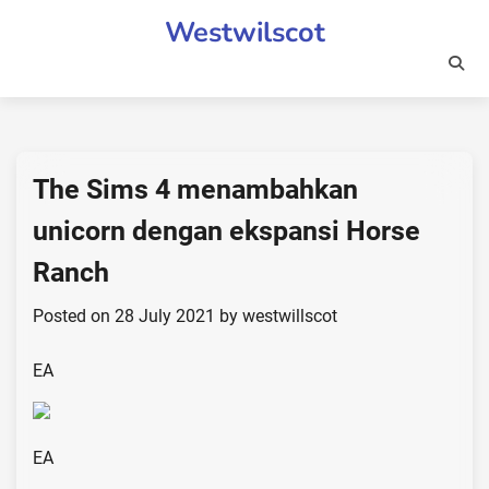
Skip
Westwilscot
to
content
The Sims 4 menambahkan
unicorn dengan ekspansi Horse
Ranch
Posted on
28 July 2021
by
westwillscot
EA
EA