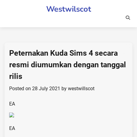
Skip
Westwilscot
to
content
Peternakan Kuda Sims 4 secara
resmi diumumkan dengan tanggal
rilis
Posted on
28 July 2021
by
westwillscot
EA
EA