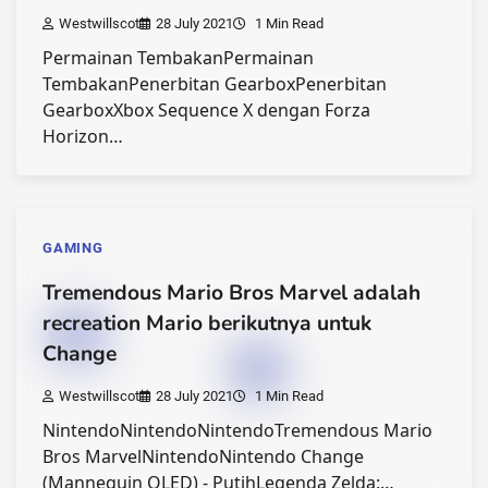
Westwillscot
28 July 2021
1 Min Read
Permainan TembakanPermainan
TembakanPenerbitan GearboxPenerbitan
Gearbox‎Xbox Sequence X dengan Forza
Horizon…
GAMING
Tremendous Mario Bros Marvel adalah
recreation Mario berikutnya untuk
Change
Westwillscot
28 July 2021
1 Min Read
NintendoNintendoNintendoTremendous Mario
Bros MarvelNintendoNintendo Change
(Mannequin OLED) - PutihLegenda Zelda:…