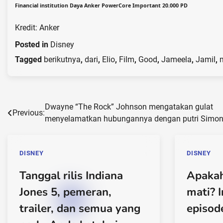
Financial institution Daya Anker PowerCore Important 20.000 PD
Kredit: Anker
Posted in
Disney
Tagged
berikutnya
,
dari
,
Elio
,
Film
,
Good
,
Jameela
,
Jamil
,
Post
Dwayne “The Rock” Johnson mengatakan gulat
Previous:
menyelamatkan hubungannya dengan putri Simo
navigation
DISNEY
DISNEY
Tanggal rilis Indiana
Apakah
Jones 5, pemeran,
mati? 
trailer, dan semua yang
episode