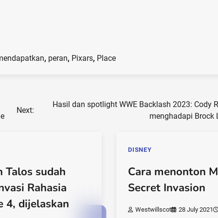
mendapatkan
,
peran
,
Pixars
,
Place
Hasil dan spotlight WWE Backlash 2023: Cody 
Next:
ne
menghadapi Brock 
DISNEY
 Talos sudah
Cara menonton Ma
Invasi Rahasia
Secret Invasion
 4, dijelaskan
Westwillscot
28 July 2021