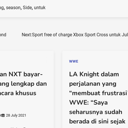
ng
,
season
,
Side
,
untuk
ond
Next:
Sport free of charge Xbox Sport Cross untuk Ju
WWE
n NXT bayar-
LA Knight dalam
ang lengkap dan
perjalanan yang
acara khusus
“membuat frustrasi
WWE: “Saya
seharusnya sudah
t
28 July 2021
berada di sini sejak