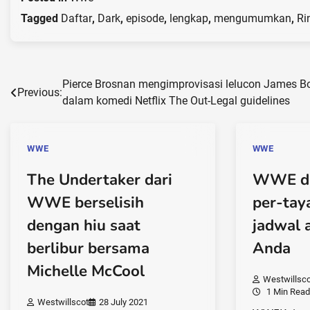
Tagged
Daftar
,
Dark
,
episode
,
lengkap
,
mengumumkan
,
Ri
Post
Pierce Brosnan mengimprovisasi lelucon James B
Previous:
dalam komedi Netflix The Out-Legal guidelines
navigation
WWE
WWE
The Undertaker dari
WWE da
WWE berselisih
per-tay
dengan hiu saat
jadwal 
berlibur bersama
Anda
Michelle McCool
Westwillsco
1 Min Read
Westwillscot
28 July 2021