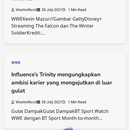
Westwillscot
28 July 2021
1 Min Read
WWEKevin Mazur//Gambar GettyDisney+
Streaming The Falcon dan The Winter
SoldierKredit:…
WWE
Influence’s Trinity mengungkapkan
ambisi karier yang mengejutkan di luar
gulat
Westwillscot
28 July 2021
1 Min Read
Gulat DampakGulat DampakBT Sport Watch
WWE dengan BT Sport Month-to-month…