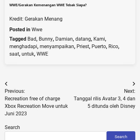
WWE/Gerakan Kemenangan WWE Tebak Siapa?
Kredit: Gerakan Menang
Posted in
Wwe
Tagged
Bad
,
Bunny
,
Damian
,
datang
,
Kami
,
menghadapi
,
menyampaikan
,
Priest
,
Puerto
,
Rico
,
saat
,
untuk
,
WWE
Post
Previous:
Next:
navigation
Recreation free of charge
Tanggal rilis Avatar 3, 4 dan
Xbox Recreation Move untuk
5 ditunda oleh Disney
Juni 2023
Search
Search