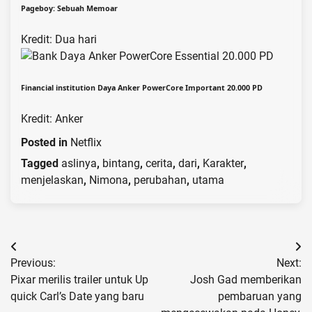
Pageboy: Sebuah Memoar
Kredit: Dua hari
Financial institution Daya Anker PowerCore Important 20.000 PD
Kredit: Anker
Posted in
Netflix
Tagged
aslinya
,
bintang
,
cerita
,
dari
,
Karakter
,
menjelaskan
,
Nimona
,
perubahan
,
utama
Post
Previous:
Next:
navigation
Pixar merilis trailer untuk Up
Josh Gad memberikan
quick Carl’s Date yang baru
pembaruan yang