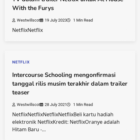
With the Furys
Westwillscot
19 July 2023
1 Min Read
NetflixNetflix
NETFLIX
Intercourse Schooling mengonfirmasi
tanggal rilis musim terakhir dalam trailer
teaser
Westwillscot
28 July 2021
1 Min Read
NetflixNetflixNetflixNetflixBeli kartu hadiah
elektronik NetflixKredit: NetflixOranye adalah
Hitam Baru -…