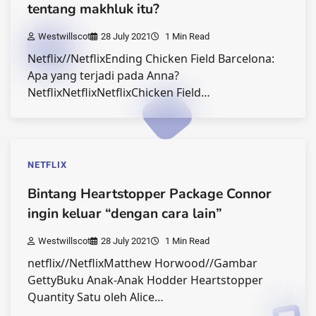
tentang makhluk itu?
Westwillscot
28 July 2021
1 Min Read
Netflix//NetflixEnding Chicken Field Barcelona:
Apa yang terjadi pada Anna?
NetflixNetflixNetflixChicken Field…
NETFLIX
Bintang Heartstopper Package Connor
ingin keluar “dengan cara lain”
Westwillscot
28 July 2021
1 Min Read
netflix//NetflixMatthew Horwood//Gambar
GettyBuku Anak-Anak Hodder Heartstopper
Quantity Satu oleh Alice…