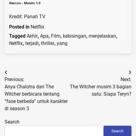
Narcos – Musim 1-3
Kredit: Panah TV
Posted in
Netflix
Tagged
Akhir
,
Apa
,
Film
,
kebisingan
,
menjelaskan
,
Netflix
,
terjadi
,
thriller
,
yang
Post
Previous:
Next:
navigation
Anya Chalotra dari The
The Witcher musim 3 bagian
Witcher berbicara tentang
satu: Siapa Teryn?
“fase berbeda” untuk karakter
di season 3
Search
Search