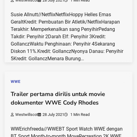
Westwillscot
28 July 2021
1 Min Read
Susie Allnutt//NetflixNetflixHoppy Helles Emas
GeraltKredit: Pembuatan Bir Atletik/NetflixHarapan
Terakhir: Memperkenalkan sang PenyihirPedang
Takdir: Penyihir 2Darah Elf: Penyihir 3Kredit:
GollanczWaktu Penghinaan: Penyihir 4Sekarang
Diskon 11%.Kredit: GollanczNyonya Danau: Penyihir
5Kredit: GollanczMenara Burung…
WWE
Trailer pertama dirilis untuk movie
dokumenter WWE Cody Rhodes
Westwillscot
28 July 2021
1 Min Read
WWErichfreeda//WWEBT Sport Watch WWE dengan
BT Sport Month-to-month MoveRecreation 2K WWE