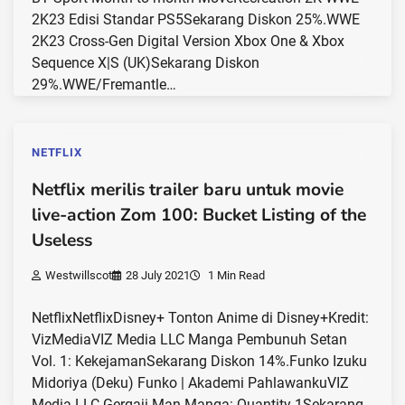
2K23 Edisi Standar PS5Sekarang Diskon 25%.WWE
2K23 Cross-Gen Digital Version Xbox One & Xbox
Sequence X|S (UK)Sekarang Diskon
29%.WWE/Fremantle…
NETFLIX
Netflix merilis trailer baru untuk movie
live-action Zom 100: Bucket Listing of the
Useless
Westwillscot
28 July 2021
1 Min Read
NetflixNetflixDisney+ Tonton Anime di Disney+Kredit:
VizMediaVIZ Media LLC Manga Pembunuh Setan
Vol. 1: KekejamanSekarang Diskon 14%.Funko Izuku
Midoriya (Deku) Funko | Akademi PahlawankuVIZ
Media LLC Gergaji Man Manga: Quantity 1Sekarang…