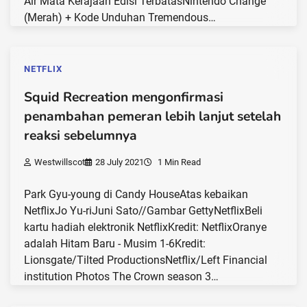
Air Mata Kerajaan Edisi TerbatasNintendo Change
(Merah) + Kode Unduhan Tremendous…
NETFLIX
Squid Recreation mengonfirmasi
penambahan pemeran lebih lanjut setelah
reaksi sebelumnya
Westwillscot
28 July 2021
1 Min Read
Park Gyu-young di Candy HouseAtas kebaikan
NetflixJo Yu-riJuni Sato//Gambar GettyNetflixBeli
kartu hadiah elektronik NetflixKredit: NetflixOranye
adalah Hitam Baru - Musim 1-6Kredit:
Lionsgate/Tilted ProductionsNetflix/Left Financial
institution Photos The Crown season 3…