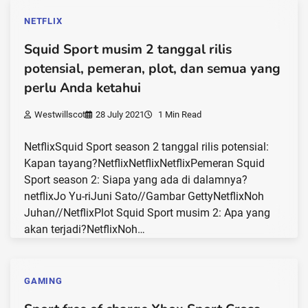
NETFLIX
Squid Sport musim 2 tanggal rilis
potensial, pemeran, plot, dan semua yang
perlu Anda ketahui
Westwillscot
28 July 2021
1 Min Read
NetflixSquid Sport season 2 tanggal rilis potensial:
Kapan tayang?NetflixNetflixNetflixPemeran Squid
Sport season 2: Siapa yang ada di dalamnya?
netflixJo Yu-riJuni Sato//Gambar GettyNetflixNoh
Juhan//NetflixPlot Squid Sport musim 2: Apa yang
akan terjadi?NetflixNoh…
GAMING