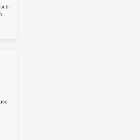
 sub-
h
6
case