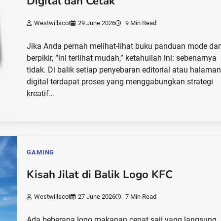
Digital dan Cetak
Westwillscot
29 June 2026
9 Min Read
Jika Anda pernah melihat-lihat buku panduan mode da
berpikir, “ini terlihat mudah,” ketahuilah ini: sebenarnya
tidak. Di balik setiap penyebaran editorial atau halama
digital terdapat proses yang menggabungkan strategi
kreatif…
GAMING
Kisah Jilat di Balik Logo KFC
Westwillscot
27 June 2026
7 Min Read
Ada beberapa logo makanan cepat saji yang langsung