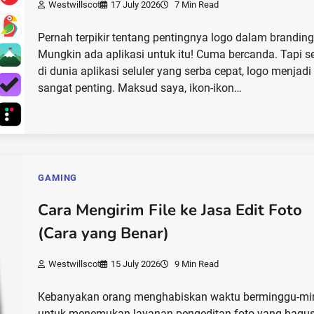
Westwillscot
17 July 2026
7 Min Read
Pernah terpikir tentang pentingnya logo dalam brandin
Mungkin ada aplikasi untuk itu! Cuma bercanda. Tapi se
di dunia aplikasi seluler yang serba cepat, logo menjadi
sangat penting. Maksud saya, ikon-ikon…
GAMING
Cara Mengirim File ke Jasa Edit Foto
(Cara yang Benar)
Westwillscot
15 July 2026
9 Min Read
Kebanyakan orang menghabiskan waktu berminggu-m
untuk menemukan layanan pengeditan foto yang bagu