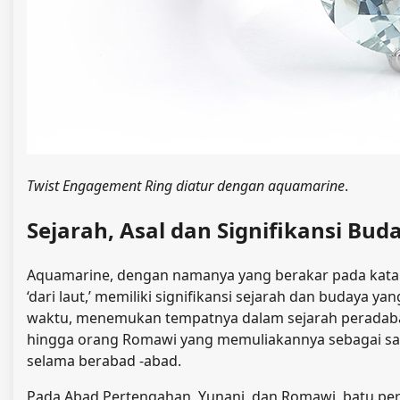
Twist Engagement Ring diatur dengan aquamarine
.
Sejarah, Asal dan Signifikansi Bud
Aquamarine, dengan namanya yang berakar pada kata -ka
‘dari laut,’ memiliki signifikansi sejarah dan buday
waktu, menemukan tempatnya dalam sejarah peradaba
hingga orang Romawi yang memuliakannya sebagai sak
selama berabad -abad.
Pada Abad Pertengahan, Yunani, dan Romawi, batu p