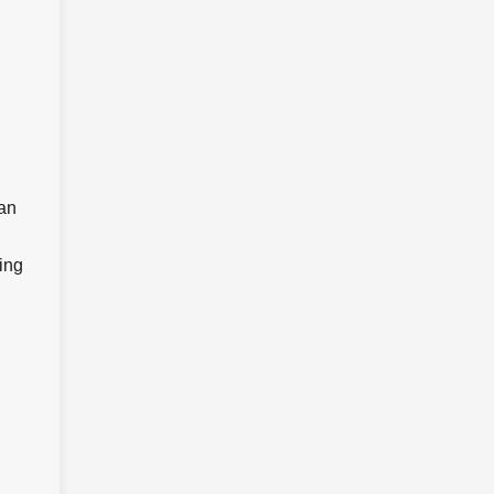
an
ing