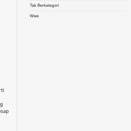
Tak Berkategori
Wwe
ti
ng
esap