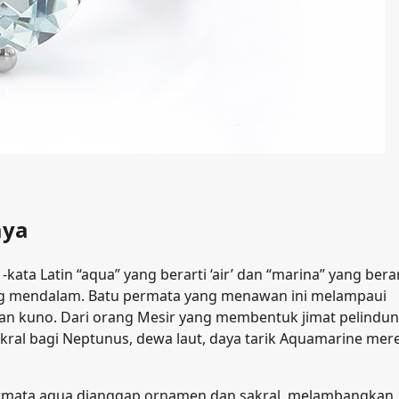
aya
ta Latin “aqua” yang berarti ‘air’ dan “marina” yang berar
a yang mendalam. Batu permata yang menawan ini melampaui
n kuno. Dari orang Mesir yang membentuk jimat pelindu
ral bagi Neptunus, dewa laut, daya tarik Aquamarine mer
ermata aqua dianggap ornamen dan sakral, melambangkan