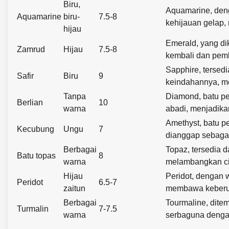
Biru,
Aquamarine, deng
Aquamarine
biru-
7.5-8
kehijauan gelap
hijau
Emerald, yang di
Zamrud
Hijau
7.5-8
kembali dan pemb
Sapphire, tersed
Safir
Biru
9
keindahannya, me
Tanpa
Diamond, batu pe
Berlian
10
warna
abadi, menjadika
Amethyst, batu pe
Kecubung
Ungu
7
dianggap sebagai
Berbagai
Topaz, tersedia 
Batu topas
8
warna
melambangkan ci
Hijau
Peridot, dengan w
Peridot
6.5-7
zaitun
membawa keberu
Berbagai
Tourmaline, dite
Turmalin
7-7.5
warna
serbaguna dengan