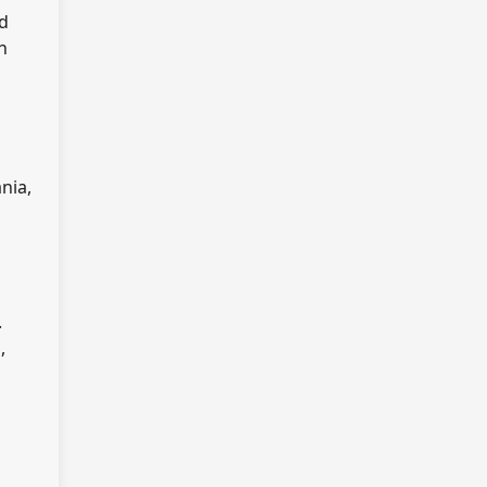
d
h
nia,
.
,