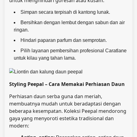
untuk menghindari goresan atau kusam.
Simpan secara terpisah di kantong lunak.
Bersihkan dengan lembut dengan sabun dan air
ringan.
Hindari paparan parfum dan semprotan.
Pilih layanan pembersihan profesional Caratlane
untuk kilau yang tahan lama.
Styling Peepal – Cara Memakai Perhiasan Daun
Perhiasan daun serba guna dan meriah,
membuatnya mudah untuk beradaptasi dengan
beberapa kesempatan. Koleksi Peepal mendorong
gaya yang menyoroti estetika tradisional dan
modern: