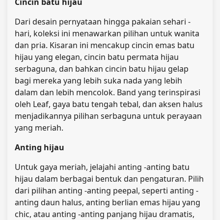
Cincin batu hijau
Dari desain pernyataan hingga pakaian sehari -
hari, koleksi ini menawarkan pilihan untuk wanita
dan pria. Kisaran ini mencakup cincin emas batu
hijau yang elegan, cincin batu permata hijau
serbaguna, dan bahkan cincin batu hijau gelap
bagi mereka yang lebih suka nada yang lebih
dalam dan lebih mencolok. Band yang terinspirasi
oleh Leaf, gaya batu tengah tebal, dan aksen halus
menjadikannya pilihan serbaguna untuk perayaan
yang meriah.
Anting hijau
Untuk gaya meriah, jelajahi anting -anting batu
hijau dalam berbagai bentuk dan pengaturan. Pilih
dari pilihan anting -anting peepal, seperti anting -
anting daun halus, anting berlian emas hijau yang
chic, atau anting -anting panjang hijau dramatis,