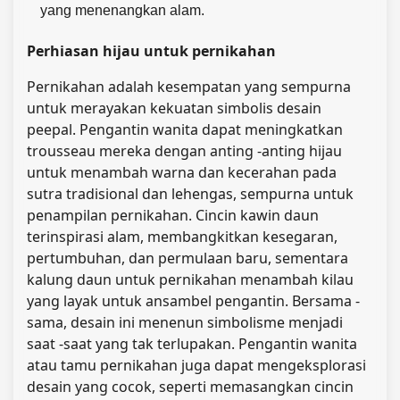
yang menenangkan alam.
Perhiasan hijau untuk pernikahan
Pernikahan adalah kesempatan yang sempurna
untuk merayakan kekuatan simbolis desain
peepal. Pengantin wanita dapat meningkatkan
trousseau mereka dengan anting -anting hijau
untuk menambah warna dan kecerahan pada
sutra tradisional dan lehengas, sempurna untuk
penampilan pernikahan. Cincin kawin daun
terinspirasi alam, membangkitkan kesegaran,
pertumbuhan, dan permulaan baru, sementara
kalung daun untuk pernikahan menambah kilau
yang layak untuk ansambel pengantin. Bersama -
sama, desain ini menenun simbolisme menjadi
saat -saat yang tak terlupakan. Pengantin wanita
atau tamu pernikahan juga dapat mengeksplorasi
desain yang cocok, seperti memasangkan cincin