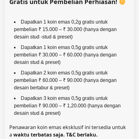
Gratis untuk Pembelian Perhiasan!
Dapatkan 1 koin emas 0,2g gratis untuk
pembelian ₹ 15.000 – ₹ 30.000 (hanya dengan
desain stud -stud & preset)
Dapatkan 1 koin emas 0,5g gratis untuk
pembelian ₹ 30.000 – ₹ 60.000 (hanya dengan
desain stud & preset)
Dapatkan 2 koin emas 0,5g gratis untuk
pembelian ₹ 60.000 – ₹ 90.000 (hanya dengan
desain bertabur & preset)
Dapatkan 3 koin emas 0,5g gratis untuk
pembelian ₹ 90.000 – ₹ 1,20.000 (hanya dengan
desain stud & preset)
Penawaran koin emas eksklusif ini tersedia untuk
a
waktu terbatas saja. T&C berlaku.