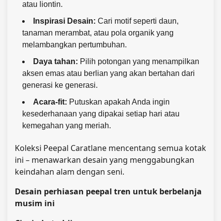
atau liontin.
Inspirasi Desain:
Cari motif seperti daun,
tanaman merambat, atau pola organik yang
melambangkan pertumbuhan.
Daya tahan:
Pilih potongan yang menampilkan
aksen emas atau berlian yang akan bertahan dari
generasi ke generasi.
Acara-fit:
Putuskan apakah Anda ingin
kesederhanaan yang dipakai setiap hari atau
kemegahan yang meriah.
Koleksi Peepal Caratlane mencentang semua kotak
ini – menawarkan desain yang menggabungkan
keindahan alam dengan seni. ​
Desain perhiasan peepal tren untuk berbelanja
musim ini