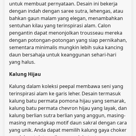
untuk membuat pernyataan. Desain ini bekerja
dengan indah dengan saree sutra, lehengas, atau
bahkan gaun malam yang elegan, menambahkan
sentuhan kilau yang terinspirasi alam. Calon
pengantin dapat menonjolkan trousseau mereka
dengan potongan-potongan yang siap pernikahan,
sementara minimalis mungkin lebih suka kancing
daun bersahaja untuk keanggunan sehari-hari
yang halus.
Kalung Hijau
Kalung dalam koleksi peepal membawa seni yang
terinspirasi alam ke garis leher. Desain termasuk
kalung batu permata pomona hijau yang semarak,
kalung batu permata chevron hijau yang layak, dan
kalung berlian sutra berlian yang anggun, masing-
masing menangkap motif daun sakral dengan cara
yang unik. Anda dapat memilih kalung gaya choker