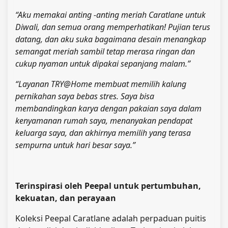
“Aku memakai anting -anting meriah Caratlane untuk
Diwali, dan semua orang memperhatikan! Pujian terus
datang, dan aku suka bagaimana desain menangkap
semangat meriah sambil tetap merasa ringan dan
cukup nyaman untuk dipakai sepanjang malam.”
“Layanan TRY@Home membuat memilih kalung
pernikahan saya bebas stres. Saya bisa
membandingkan karya dengan pakaian saya dalam
kenyamanan rumah saya, menanyakan pendapat
keluarga saya, dan akhirnya memilih yang terasa
sempurna untuk hari besar saya.”
Terinspirasi oleh Peepal untuk pertumbuhan,
kekuatan, dan perayaan
Koleksi Peepal Caratlane adalah perpaduan puitis