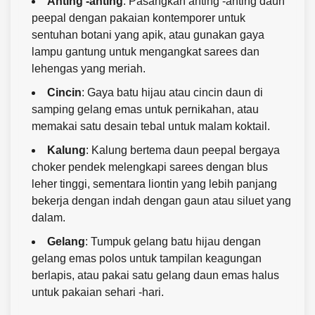
Anting -anting
: Pasangkan anting -anting daun
peepal dengan pakaian kontemporer untuk
sentuhan botani yang apik, atau gunakan gaya
lampu gantung untuk mengangkat sarees dan
lehengas yang meriah.
Cincin
: Gaya batu hijau atau cincin daun di
samping gelang emas untuk pernikahan, atau
memakai satu desain tebal untuk malam koktail.
Kalung
: Kalung bertema daun peepal bergaya
choker pendek melengkapi sarees dengan blus
leher tinggi, sementara liontin yang lebih panjang
bekerja dengan indah dengan gaun atau siluet yang
dalam.
Gelang
: Tumpuk gelang batu hijau dengan
gelang emas polos untuk tampilan keagungan
berlapis, atau pakai satu gelang daun emas halus
untuk pakaian sehari -hari.