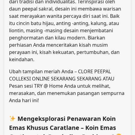
dari tradisi dan individualitas. Terinspirasi oleh
daun peepal sakral, desain ini membawa warisan
saat merayakan wanita percaya diri saat ini. Baik
itu cincin batu hijau, anting -anting, kalung, atau
liontin, masing -masing desain menjembatani
penghormatan dan kilau modern. Biarkan
perhiasan Anda menceritakan kisah musim
perayaan ini, kisah kekuatan, pertumbuhan, dan
keindahan.
Ubah tampilan meriah Anda – CLORE PEEPAL
COLLEKSI ONLINE SEKARANG SEKARANG ATAU
Pesan sesi TRY @ Home Anda untuk melihat,
merasakan, dan menemukan pasangan sempurna
Anda hari ini!
Mengeksplorasi
Penawaran Koin
Emas Khusus Caratlane – Koin Emas