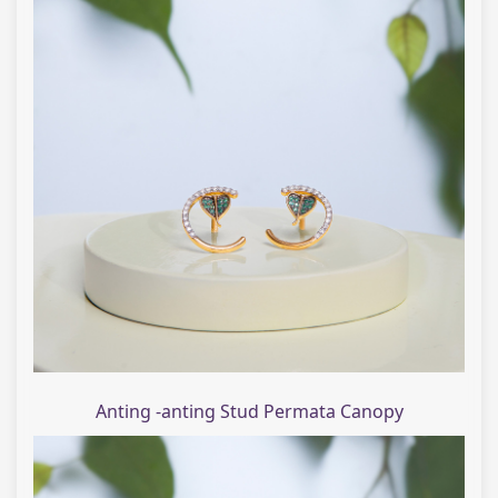
Anting -anting Stud Permata Canopy