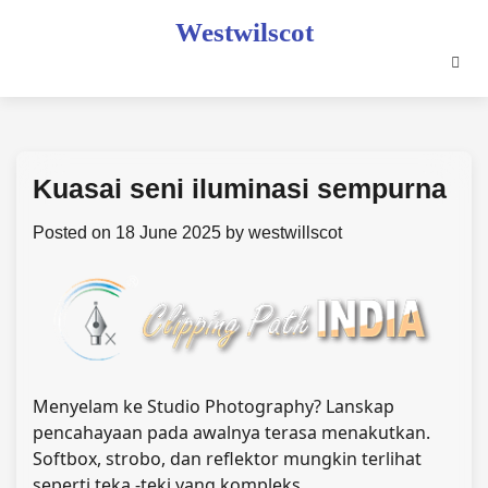
Skip
Westwilscot
to
content
Kuasai seni iluminasi sempurna
Posted on
18 June 2025
by
westwillscot
Menyelam ke Studio Photography? Lanskap
pencahayaan pada awalnya terasa menakutkan.
Softbox, strobo, dan reflektor mungkin terlihat
seperti teka -teki yang kompleks.