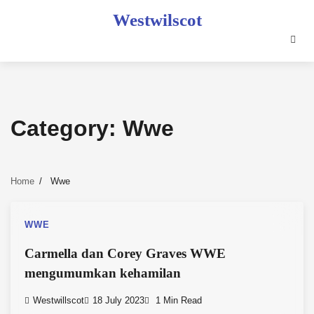
Skip
Westwilscot
to
content
Category:
Wwe
Home
Wwe
WWE
Carmella dan Corey Graves WWE
mengumumkan kehamilan
Westwillscot
18 July 2023
1 Min Read