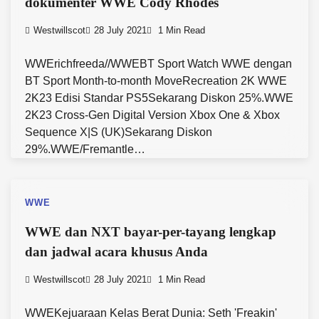
dokumenter WWE Cody Rhodes
Westwillscot
28 July 2021
1 Min Read
WWErichfreeda//WWEBT Sport Watch WWE dengan
BT Sport Month-to-month MoveRecreation 2K WWE
2K23 Edisi Standar PS5Sekarang Diskon 25%.WWE
2K23 Cross-Gen Digital Version Xbox One & Xbox
Sequence X|S (UK)Sekarang Diskon
29%.WWE/Fremantle…
WWE
WWE dan NXT bayar-per-tayang lengkap
dan jadwal acara khusus Anda
Westwillscot
28 July 2021
1 Min Read
WWEKejuaraan Kelas Berat Dunia: Seth 'Freakin'