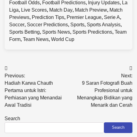
Football Odds
,
Football Predictions
,
Injury Updates
,
La
Liga
,
Live Scores
,
Match Day
,
Match Preview
,
Match
Previews
,
Prediction Tips
,
Premier League
,
Serie A
,
Soccer
,
Soccer Predictions
,
Sports
,
Sports Analysis
,
Sports Betting
,
Sports News
,
Sports Predictions
,
Team
Form
,
Team News
,
World Cup
Post
Previous:
Next:
navigation
Hadiah Karwa Chauth
9 Saran Fotografi Buah
Pertama untuk Istri:
Profesional untuk
Perhiasan yang Menandai
Menangkap Bidikan yang
Awal Tradisi
Menarik dan Cerah
Search
Search