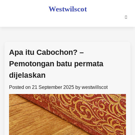
Skip
Westwilscot
to
content
Apa itu Cabochon? –
Pemotongan batu permata
dijelaskan
Posted on
21 September 2025
by
westwillscot